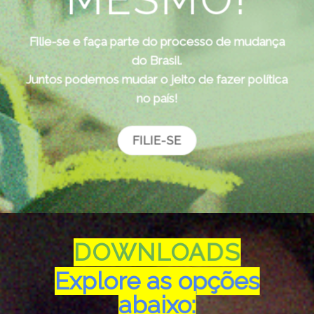
Filie-se e faça parte do processo de mudança
do Brasil.
Juntos podemos mudar o jeito de fazer política
no país!
FILIE-SE
DOWNLOADS
Explore as opções
abaixo: