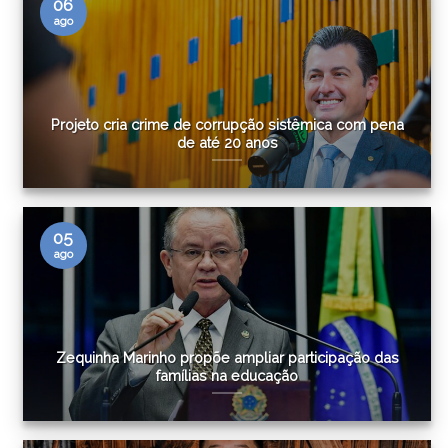
06
ago
Projeto cria crime de corrupção sistêmica com pena
de até 20 anos
05
ago
Zequinha Marinho propõe ampliar participação das
famílias na educação