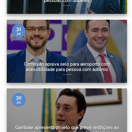
pessoas com diabetes
31
jul
Comissão aprova selo para aeroporto com
acessibilidade para pessoa com autismo
30
jul
Gambale apresenta projeto que prevê restrições ao