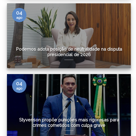
04
ago
Podemos adota posição de neutralidade na disputa
presidencial de 2026
04
ago
Styvenson propõe punições mais rigorosas para
crimes cometidos com culpa grave