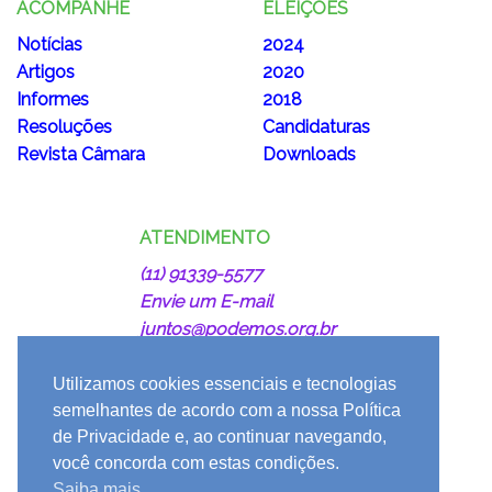
ACOMPANHE
ELEIÇÕES
Notícias
2024
Artigos
2020
Informes
2018
Resoluções
Candidaturas
Revista Câmara
Downloads
ATENDIMENTO
(11) 91339-5577
Envie um E-mail
juntos@podemos.org.br
Utilizamos cookies essenciais e tecnologias
semelhantes de acordo com a nossa Política
de Privacidade e, ao continuar navegando,
você concorda com estas condições.
#JuntosPodemos
Saiba mais