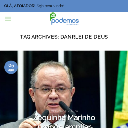
Skip
OLÁ, APOIADOR!
Seja bem-vindo!
to
content
TAG ARCHIVES:
DANRLEI DE DEUS
05
ago
IMPRENSA NOTÍCIAS
Zequinha Marinho
propõe ampliar