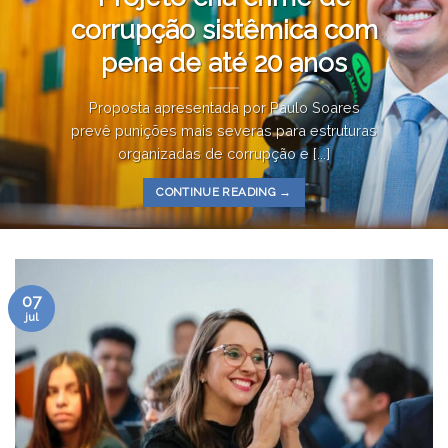
corrupção sistêmica com
pena de até 20 anos
Proposta apresentada por Paulo Soares
prevê punições mais severas para estruturas
organizadas de corrupção e [...]
CONTINUE READING
→
07
jul