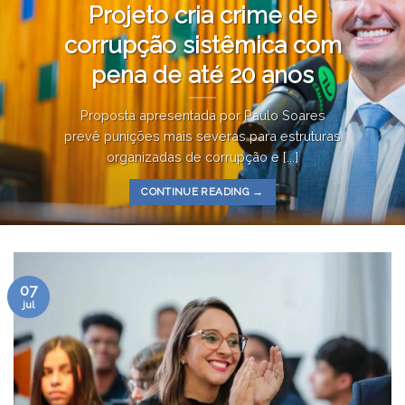
Projeto cria crime de
corrupção sistêmica com
pena de até 20 anos
Proposta apresentada por Paulo Soares
prevê punições mais severas para estruturas
organizadas de corrupção e [...]
CONTINUE READING
→
07
jul