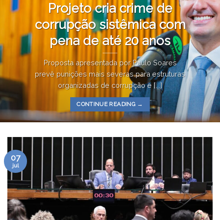
Projeto cria crime de
corrupção sistêmica com
pena de até 20 anos
Proposta apresentada por Paulo Soares
prevê punições mais severas para estruturas
organizadas de corrupção e [...]
CONTINUE READING
→
07
jul