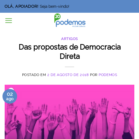
Skip
OLÁ, APOIADOR!
Seja bem-vindo!
to
content
ARTIGOS
Das propostas de Democracia
Direta
POSTADO EM
2 DE AGOSTO DE 2018
POR
PODEMOS
02
ago