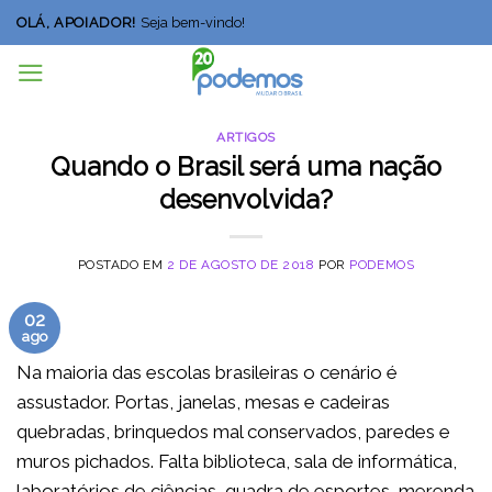
Skip
OLÁ, APOIADOR!
Seja bem-vindo!
to
content
ARTIGOS
Quando o Brasil será uma nação
desenvolvida?
POSTADO EM
2 DE AGOSTO DE 2018
POR
PODEMOS
02
ago
Na maioria das escolas brasileiras o cenário é
assustador. Portas, janelas, mesas e cadeiras
quebradas, brinquedos mal conservados, paredes e
muros pichados. Falta biblioteca, sala de informática,
laboratórios de ciências, quadra de esportes, merenda