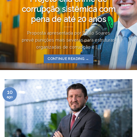
corrupção sistêmica com
pena de até 20 anos
Proposta apresentada por Paulo Soares
prevê punições mais severas para estruturas
organizadas de corrupção e [...]
CONTINUE READING
→
10
ago