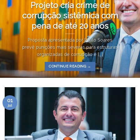
Projeto cria crime de
corrupção sistêmica com
pena de até 20 anos
Proposta apresentada por Paulo Soares
prevê punições mais severas para estruturas
organizadas de corrupção e [...]
CONTINUE READING
→
01
jul