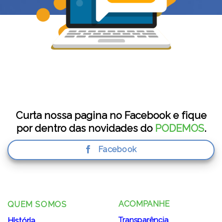
ossa pagina no Facebook e fique
Quer fi
ntro das novidades do
PODEMOS
.
víde
Facebook
ACOMPANHE
QUEM SOMOS