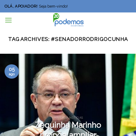
Skip
OLÁ, APOIADOR!
Seja bem-vindo!
to
content
TAG ARCHIVES:
#SENADORRODRIGOCUNHA
05
ago
IMPRENSA NOTÍCIAS
Zequinha Marinho
propõe ampliar