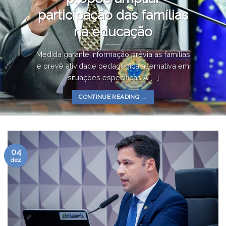
participação das famílias
na educação
Medida garante informação prévia às famílias
e prevê atividade pedagógica alternativa em
situações específicas A [...]
CONTINUE READING
→
04
dez