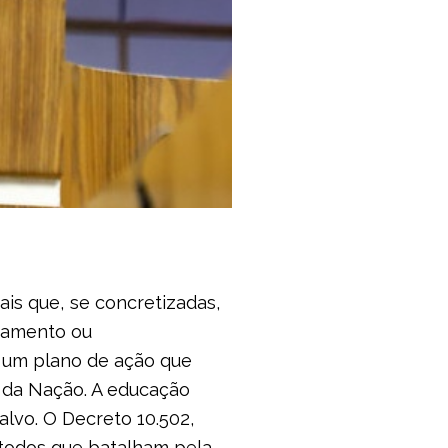
is que, se concretizadas,
rçamento ou
a um plano de ação que
o da Nação. A educação
alvo. O Decreto 10.502,
m todos que batalham pela