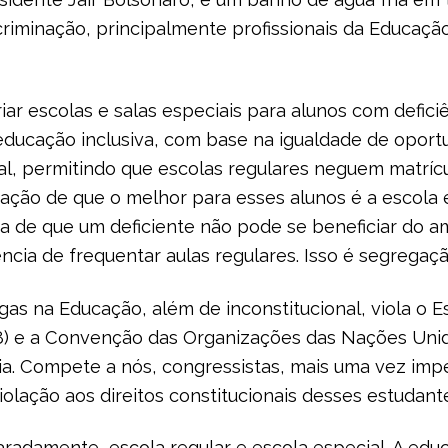
criminação, principalmente profissionais da Educaç
ar escolas e salas especiais para alunos com defic
ducação inclusiva, com base na igualdade de oportuni
al, permitindo que escolas regulares neguem matríc
gação de que o melhor para esses alunos é a escola 
ia de que um deficiente não pode se beneficiar do am
ência de frequentar aulas regulares. Isso é segregaçã
as na Educação, além de inconstitucional, viola o 
018) e a Convenção das Organizações das Nações Unid
a. Compete a nós, congressistas, mais uma vez impe
olação aos direitos constitucionais desses estudant
radamente, escola regular e escola especial. A educ