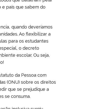
ão e pais que sabem do
iência, quando deveríamos
dades. Ao flexibilizar a
ulas para os estudantes
especial, o decreto
biente escolar. Ou seja,
o!
Estatuto da Pessoa com
as (ONU) sobre os direitos
dir que se prejudique a
es se consuma.
ação inclusiva surgiu