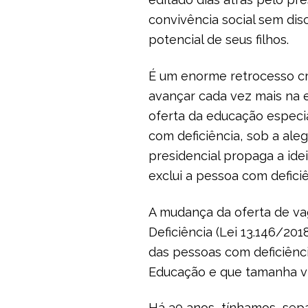
convivência social sem dis
potencial de seus filhos.
É um enorme retrocesso cri
avançar cada vez mais na e
oferta da educação especi
com deficiência, sob a ale
presidencial propaga a ide
exclui a pessoa com defici
A mudança da oferta de vag
Deficiência (Lei 13.146/2
das pessoas com deficiênci
Educação e que tamanha vi
Há 30 anos, tínhamos, sepa