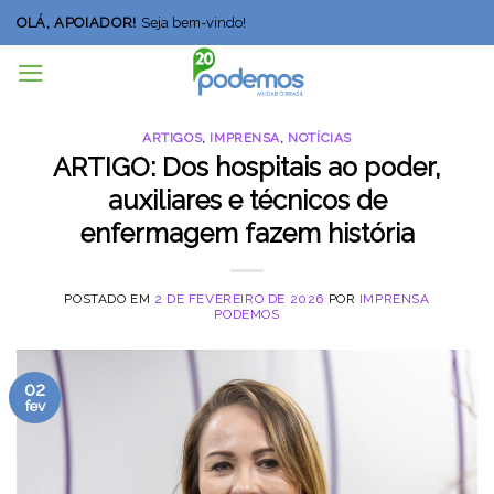
Skip
OLÁ, APOIADOR!
Seja bem-vindo!
to
content
ARTIGOS
,
IMPRENSA
,
NOTÍCIAS
ARTIGO: Dos hospitais ao poder,
auxiliares e técnicos de
enfermagem fazem história
POSTADO EM
2 DE FEVEREIRO DE 2026
POR
IMPRENSA
PODEMOS
02
fev