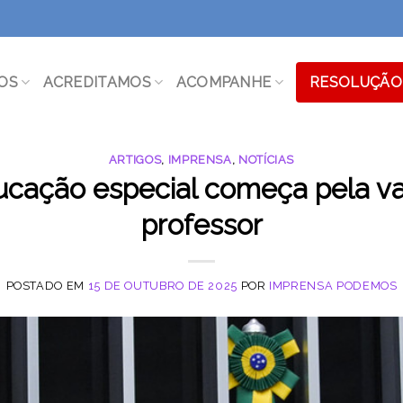
OS
ACREDITAMOS
ACOMPANHE
RESOLUÇÃO 
ARTIGOS
,
IMPRENSA
,
NOTÍCIAS
cação especial começa pela va
professor
POSTADO EM
15 DE OUTUBRO DE 2025
POR
IMPRENSA PODEMOS