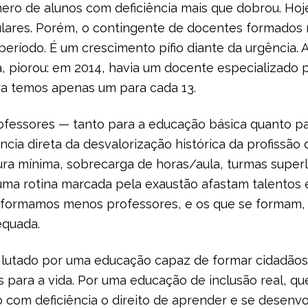
ero de alunos com deficiência mais que dobrou. Hoj
ulares. Porém, o contingente de docentes formados
eríodo. É um crescimento pífio diante da urgência. 
xa, piorou: em 2014, havia um docente especializado
ra temos apenas um para cada 13.
ofessores — tanto para a educação básica quanto pa
cia direta da desvalorização histórica da profissão d
utura mínima, sobrecarga de horas/aula, turmas super
uma rotina marcada pela exaustão afastam talentos 
m, formamos menos professores, e os que se formam,
equada.
 lutado por uma educação capaz de formar cidadãos
s para a vida. Por uma educação de inclusão real, q
o com deficiência o direito de aprender e se desenv