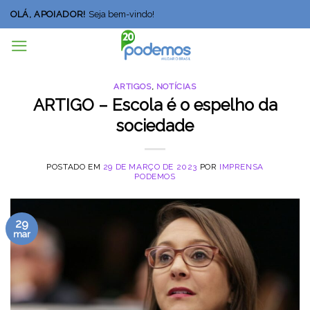
Skip
OLÁ, APOIADOR!
Seja bem-vindo!
to
content
ARTIGOS
,
NOTÍCIAS
ARTIGO – Escola é o espelho da
sociedade
POSTADO EM
29 DE MARÇO DE 2023
POR
IMPRENSA
PODEMOS
29
mar