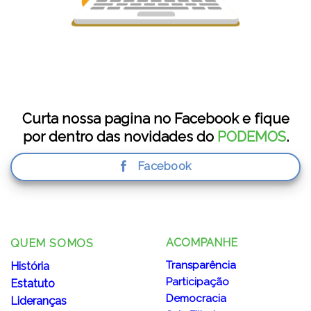
ebook e fique
Quer ficar por dentro de to
do
PODEMOS
.
vídeos, inscreva-se agor
plataforma no You
YouTube
ACOMPANHE
QUEM SOMOS
Transparência
História
Participação
Estatuto