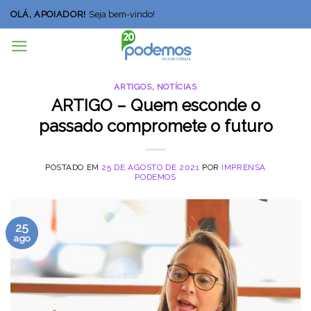
Skip
OLÁ, APOIADOR!
Seja bem-vindo!
to
content
ARTIGOS
,
NOTÍCIAS
ARTIGO – Quem esconde o
passado compromete o futuro
POSTADO EM
25 DE AGOSTO DE 2021
POR
IMPRENSA
PODEMOS
25
ago