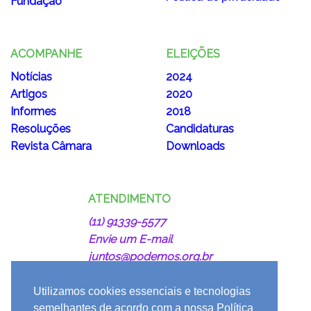
Fundação
ACOMPANHE
ELEIÇÕES
Notícias
2024
Artigos
2020
Informes
2018
Resoluções
Candidaturas
Revista Câmara
Downloads
ATENDIMENTO
(11) 91339-5577
Envie um E-mail
juntos@podemos.org.br
Utilizamos cookies essenciais e tecnologias
semelhantes de acordo com a nossa Política