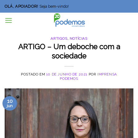
Skip
OLÁ, APOIADOR!
Seja bem-vindo!
to
content
ARTIGOS
,
NOTÍCIAS
ARTIGO – Um deboche com a
sociedade
POSTADO EM
10 DE JUNHO DE 2021
POR
IMPRENSA
PODEMOS
10
jun