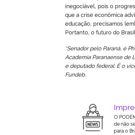
inegociável, pois o prog
que a crise econômica ad
educação, precisamos lemb
Portanto, o futuro do Bras
*Senador pelo Paraná, é P
Academia Paranaense de Let
e deputado federal. É o v
Fundeb.
Impr
O PODEMO
de não se
para o Bra