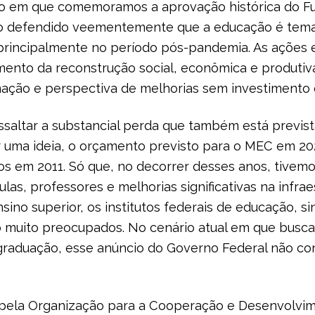
nto em que comemoramos a aprovação histórica do 
ho defendido veementemente que a educação é tema
principalmente no período pós-pandemia. As ações e
nto da reconstrução social, econômica e produtiva
mação e perspectiva de melhorias sem investimento 
saltar a substancial perda que também está previst
er uma ideia, o orçamento previsto para o MEC em 2
os em 2011. Só que, no decorrer desses anos, tivem
as, professores e melhorias significativas na infra
nsino superior, os institutos federais de educação, 
o muito preocupados. No cenário atual em que busca
graduação, esse anúncio do Governo Federal não co
 pela Organização para a Cooperação e Desenvolvi