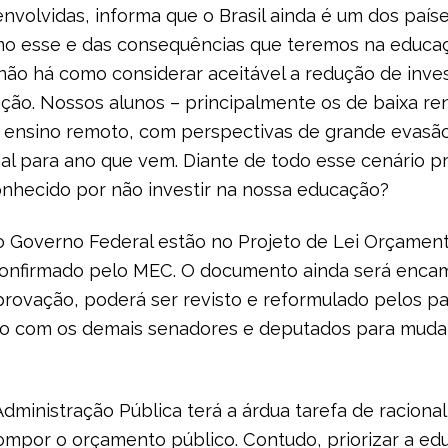
nvolvidas, informa que o Brasil ainda é um dos paí
omo esse e das consequências que teremos na educa
não há como considerar aceitável a redução de inv
ão. Nossos alunos – principalmente os de baixa re
o ensino remoto, com perspectivas de grande evasã
al para ano que vem. Diante de todo esse cenário p
onhecido por não investir na nossa educação?
 Governo Federal estão no Projeto de Lei Orçamentá
 confirmado pelo MEC. O documento ainda será enc
provação, poderá ser revisto e reformulado pelos p
o com os demais senadores e deputados para mudar
dministração Pública terá a árdua tarefa de racional
ompor o orçamento público. Contudo, priorizar a ed