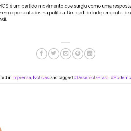
S é um partido movimento que surgiu como uma resposta a
rem representados na política. Um partido independente de
sil.
sted in
Imprensa
,
Notícias
and tagged
#DesenrolaBrasil
,
#Podemo