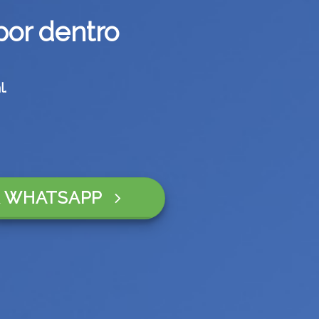
por dentro
.
 WHATSAPP