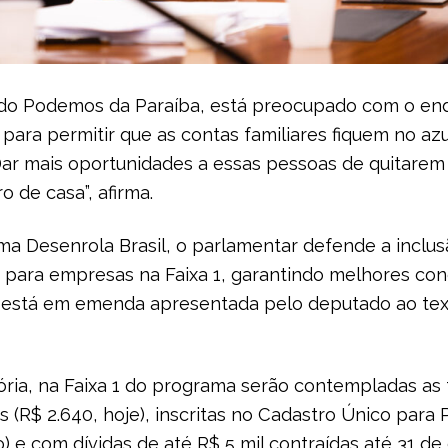
do Podemos da Paraíba, está preocupado com o end
 para permitir que as contas familiares fiquem no azu
 Dar mais oportunidades a essas pessoas de quitare
 de casa”, afirma.
a Desenrola Brasil, o parlamentar defende a inclu
s para empresas na Faixa 1, garantindo melhores co
 está em emenda apresentada pelo deputado ao tex
ria, na Faixa 1 do programa serão contempladas as 
s (R$ 2.640, hoje), inscritas no Cadastro Único para
o
) e com dívidas de até R$ 5 mil contraídas até 31 d