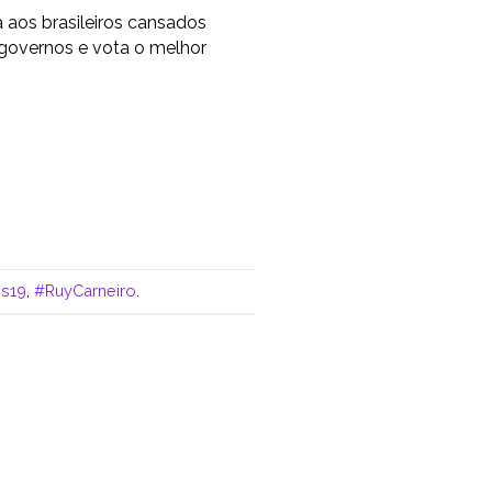
os brasileiros cansados
 governos e vota o melhor
s19
,
#RuyCarneiro
.