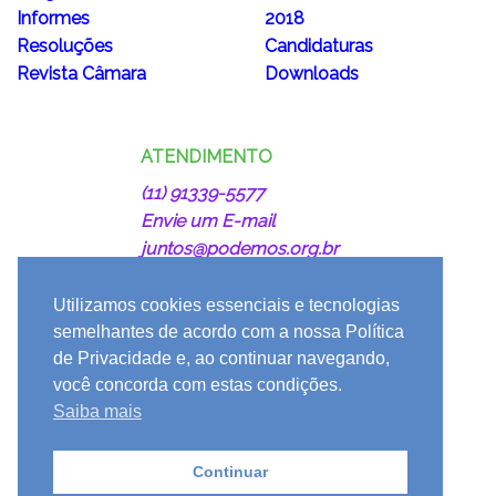
Informes
2018
Resoluções
Candidaturas
Revista Câmara
Downloads
ATENDIMENTO
(11) 91339-5577
Envie um E-mail
juntos@podemos.org.br
Utilizamos cookies essenciais e tecnologias
semelhantes de acordo com a nossa Política
de Privacidade e, ao continuar navegando,
você concorda com estas condições.
#JuntosPodemos
Saiba mais
Continuar