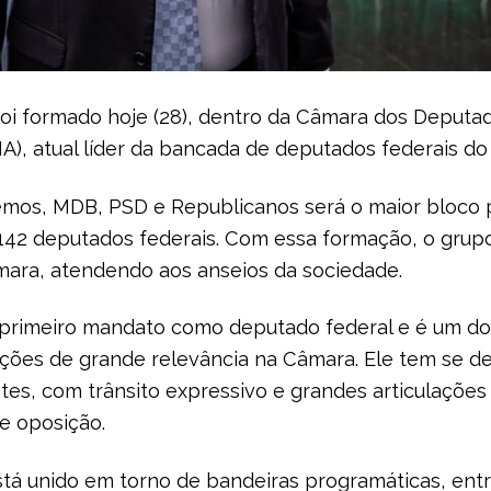
oi formado hoje (28), dentro da Câmara dos Deputad
), atual líder da bancada de deputados federais d
emos, MDB, PSD e Republicanos será o maior bloco pa
e 142 deputados federais. Com essa formação, o gru
ara, atendendo aos anseios da sociedade.
 primeiro mandato como deputado federal e é um d
ções de grande relevância na Câmara. Ele tem se d
tes, com trânsito expressivo e grandes articulações
e oposição.
stá unido em torno de bandeiras programáticas, ent