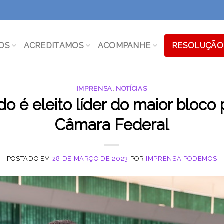
OS
ACREDITAMOS
ACOMPANHE
RESOLUÇÃO 
IMPRENSA
,
NOTÍCIAS
 é eleito líder do maior bloco 
Câmara Federal
POSTADO EM
28 DE MARÇO DE 2023
POR
IMPRENSA PODEMOS