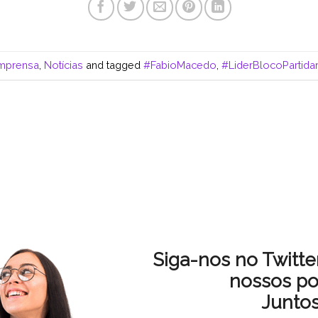
mprensa
,
Notícias
and tagged
#FabioMacedo
,
#LiderBlocoPartidar
Siga-nos no Twitt
nossos po
Junto