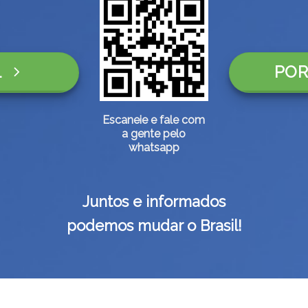
L
POR
Escaneie e fale com
a gente pelo
whatsapp
Juntos e informados
podemos mudar o Brasil!