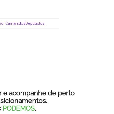
io
,
CamaradosDeputados
.
er e acompanhe de perto
sicionamentos.
s
PODEMOS
.