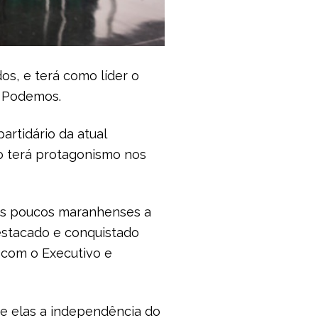
os, e terá como líder o
o Podemos.
rtidário da atual
po terá protagonismo nos
os poucos maranhenses a
estacado e conquistado
 com o Executivo e
re elas a independência do