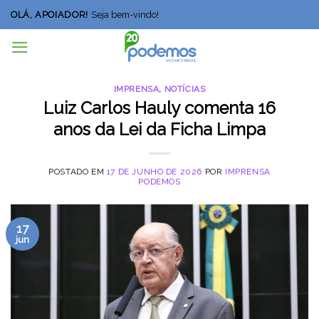
Skip
OLÁ, APOIADOR!
Seja bem-vindo!
to
content
IMPRENSA
,
NOTÍCIAS
Luiz Carlos Hauly comenta 16
anos da Lei da Ficha Limpa
POSTADO EM
17 DE JUNHO DE 2026
POR
IMPRENSA
PODEMOS
17
jun