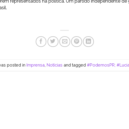
rem representados na política. Um partido independente de
sil.
was posted in
Imprensa
,
Notícias
and tagged
#PodemosPR; #Lucia