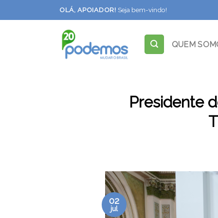
Skip
OLÁ, APOIADOR!
Seja bem-vindo!
to
content
QUEM SOM
Presidente 
T
02
jul