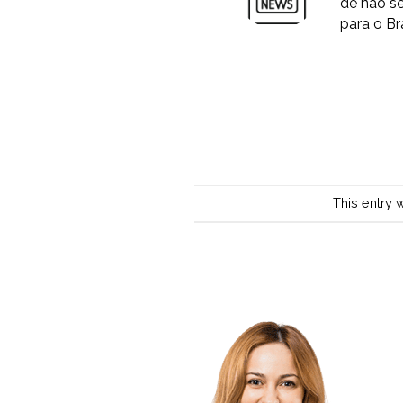
de não se
para o Bra
This entry 