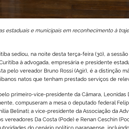
s estaduais e municipais em reconhecimento à trajetó
iba sediou, na noite desta terça-feira (30), a sessã
 Curitiba à advogada, empresária e presidente esta
sta pelo vereador Bruno Rossi (Agir), é a distinção 
itibanos natos que tenham prestado serviços de rel
 pelo primeiro-vice-presidente da Câmara, Leonidas 
te, compuseram a mesa o deputado federal Felipe 
lia Belinati; a vice-presidente da Associação da Adv
 os vereadores Da Costa (Pode) e Renan Ceschin (Pod
utoridades do cenário político paranaense, incluin