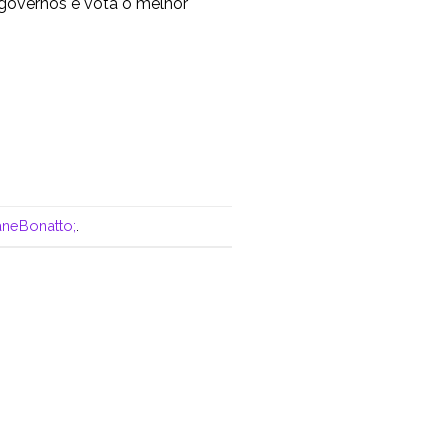
 governos e vota o melhor
neBonatto;
.