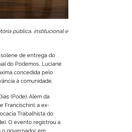
ria pública, institucional e
o solene de entrega do
dual do Podemos, Luciane
máxima concedida pelo
evância à comunidade.
Dias (Pode). Além da
Francischini; a ex-
ocacia Trabalhista do
e). O evento registrou a
do o governador em