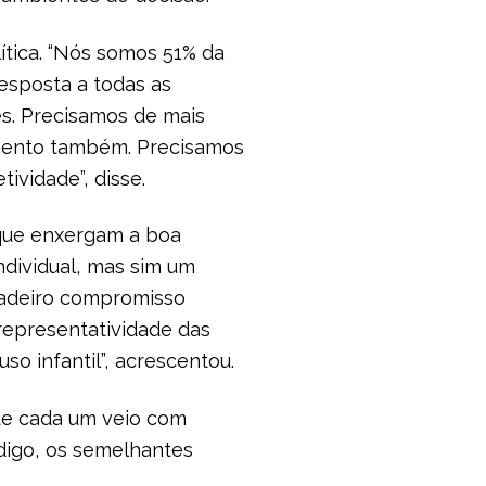
ítica. “Nós somos 51% da
resposta a todas as
es. Precisamos de mais
mento também. Precisamos
ividade”, disse.
 que enxergam a boa
ndividual, mas sim um
rdadeiro compromisso
representatividade das
so infantil”, acrescentou.
que cada um veio com
digo, os semelhantes