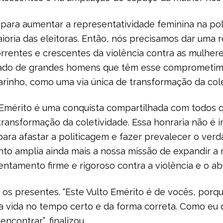
 para aumentar a representatividade feminina na pol
aioria das eleitoras. Então, nós precisamos dar uma 
rrentes e crescentes da violência contra as mulher
lado de grandes homens que têm esse comprometi
arinho, como uma via única de transformação da colet
o Emérito é uma conquista compartilhada com todos
 transformação da coletividade. Essa honraria não é i
para afastar a politicagem e fazer prevalecer o ve
nto amplia ainda mais a nossa missão de expandir a 
ntamento firme e rigoroso contra a violência e o abu
 os presentes. “Este Vulto Emérito é de vocês, por
a vida no tempo certo e da forma correta. Como eu 
ncontrar”, finalizou.