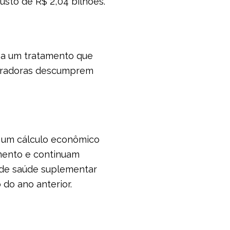
usto de R$ 2,04 bilhões.
 a um tratamento que
operadoras descumprem
u um cálculo econômico
imento e continuam
r de saúde suplementar
do ano anterior.