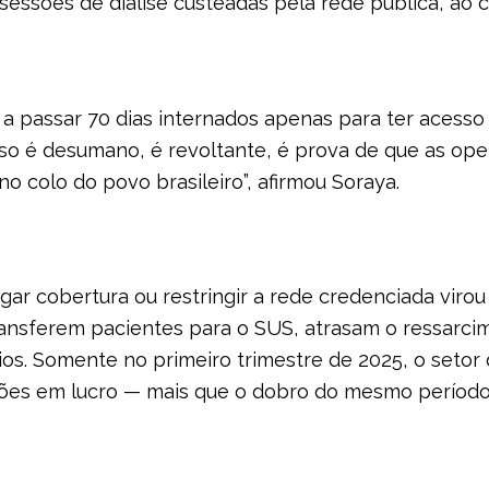
 sessões de diálise custeadas pela rede pública, ao c
a passar 70 dias internados apenas para ter acesso
 Isso é desumano, é revoltante, é prova de que as 
o colo do povo brasileiro”, afirmou Soraya.
gar cobertura ou restringir a rede credenciada viro
ransferem pacientes para o SUS, atrasam o ressarc
ios. Somente no primeiro trimestre de 2025, o seto
hões em lucro — mais que o dobro do mesmo período 