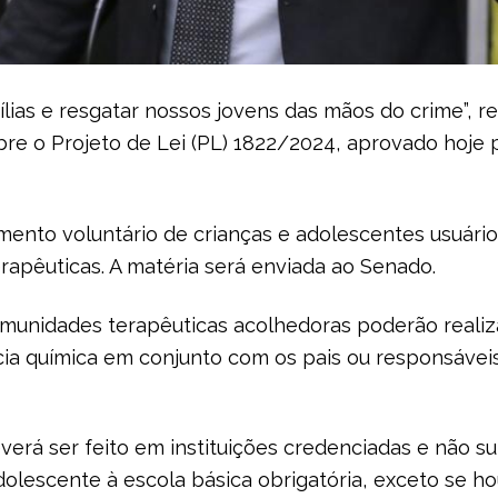
mílias e resgatar nossos jovens das mãos do crime”, 
re o Projeto de Lei (PL) 1822/2024, aprovado hoje
imento voluntário de crianças e adolescentes usuár
apêuticas. A matéria será enviada ao Senado.
omunidades terapêuticas acolhedoras poderão realiz
a química em conjunto com os pais ou responsáveis 
erá ser feito em instituições credenciadas e não su
adolescente à escola básica obrigatória, exceto se