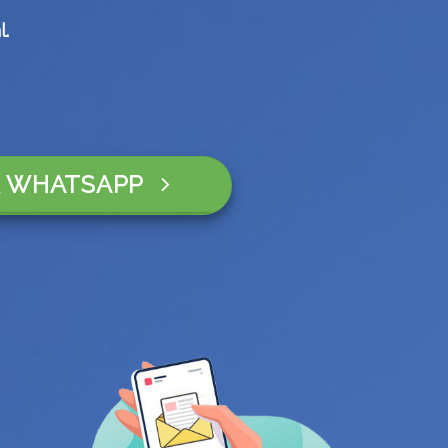
.
 WHATSAPP