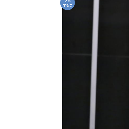
28
maio