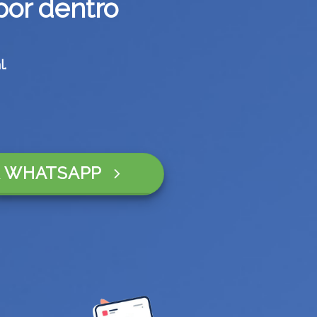
por dentro
.
 WHATSAPP