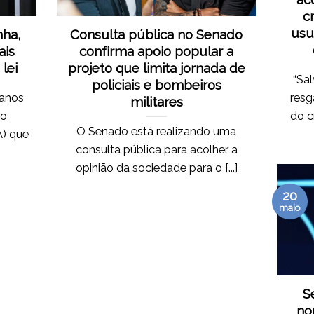
c
usu
nha,
Consulta pública no Senado
ais
confirma apoio popular a
lei
projeto que limita jornada de
“Sal
policiais e bombeiros
manos
resg
militares
do
do c
O Senado está realizando uma
A) que
consulta pública para acolher a
opinião da sociedade para o [...]
20
maio
S
no