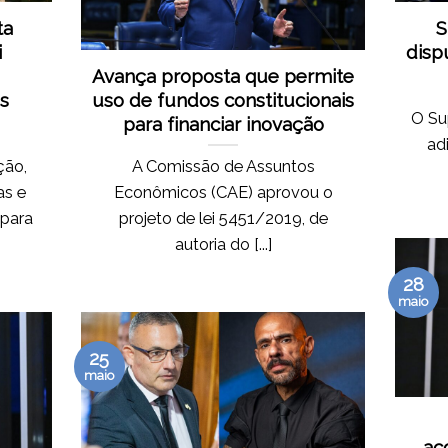
ta
S
i
dispu
Avança proposta que permite
os
uso de fundos constitucionais
O Su
para financiar inovação
ad
ção,
A Comissão de Assuntos
as e
Econômicos (CAE) aprovou o
 para
projeto de lei 5451/2019, de
autoria do [...]
28
maio
25
maio
ac