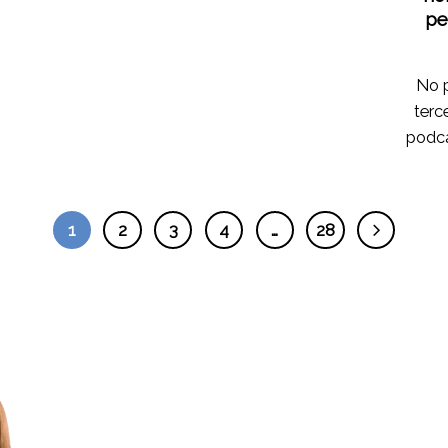
pe
No p
terc
podca
1
2
3
4
…
28