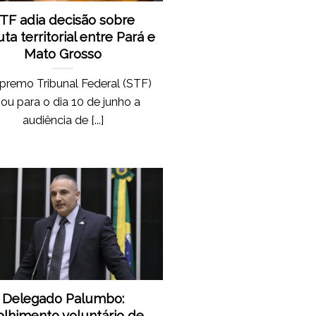
TF adia decisão sobre
ta territorial entre Pará e
Mato Grosso
premo Tribunal Federal (STF)
iou para o dia 10 de junho a
audiência de [...]
Delegado Palumbo:
olhimento voluntário de