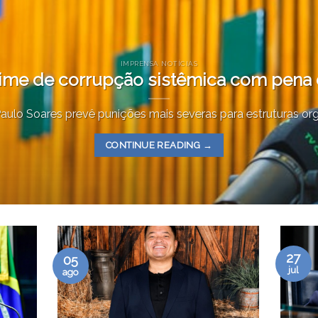
IMPRENSA NOTÍCIAS
crime de corrupção sistêmica com pena 
ulo Soares prevê punições mais severas para estruturas orga
CONTINUE READING
→
27
05
jul
ago