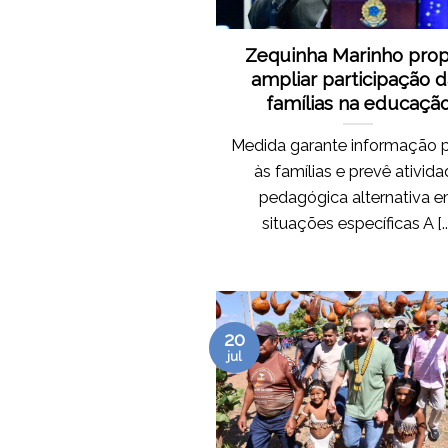
Zequinha Marinho pro
ampliar participação d
famílias na educaçã
Medida garante informação p
às famílias e prevê ativid
pedagógica alternativa 
situações específicas A [...
20
jul