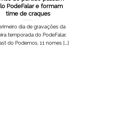
lo PodeFalar e formam
time de craques
rimeiro dia de gravações da
eira temporada do PodeFalar,
st do Podemos, 11 nomes [...]