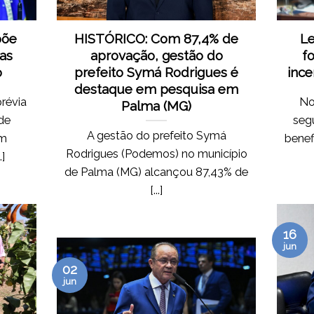
põe
HISTÓRICO: Com 87,4% de
Le
as
aprovação, gestão do
f
o
prefeito Symá Rodrigues é
ince
destaque em pesquisa em
révia
No
Palma (MG)
ade
segu
A gestão do prefeito Symá
em
benef
Rodrigues (Podemos) no município
]
de Palma (MG) alcançou 87,43% de
[...]
16
jun
02
jun