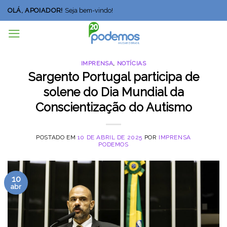
Skip
OLÁ, APOIADOR!
Seja bem-vindo!
to
content
IMPRENSA
,
NOTÍCIAS
Sargento Portugal participa de
solene do Dia Mundial da
Conscientização do Autismo
POSTADO EM
10 DE ABRIL DE 2025
POR
IMPRENSA
PODEMOS
10
abr