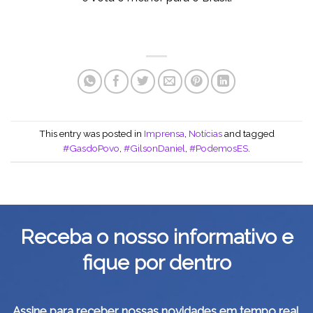
This entry was posted in
Imprensa
,
Notícias
and tagged
#GasdoPovo
,
#GilsonDaniel
,
#PodemosES
.
Receba o nosso informativo e
fique por dentro
Assine para receber nossas novidades em tempo real.