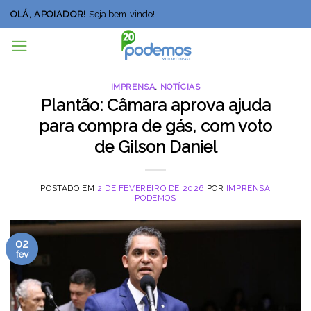
Skip
OLÁ, APOIADOR!
Seja bem-vindo!
to
content
IMPRENSA
,
NOTÍCIAS
Plantão: Câmara aprova ajuda
para compra de gás, com voto
de Gilson Daniel
POSTADO EM
2 DE FEVEREIRO DE 2026
POR
IMPRENSA
PODEMOS
02
fev