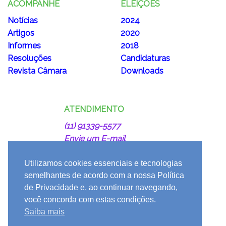
ACOMPANHE
ELEIÇÕES
Notícias
2024
Artigos
2020
Informes
2018
Resoluções
Candidaturas
Revista Câmara
Downloads
ATENDIMENTO
(11) 91339-5577
Envie um E-mail
juntos@podemos.org.br
Utilizamos cookies essenciais e tecnologias
semelhantes de acordo com a nossa Política
de Privacidade e, ao continuar navegando,
você concorda com estas condições.
Saiba mais
#JuntosPodemos