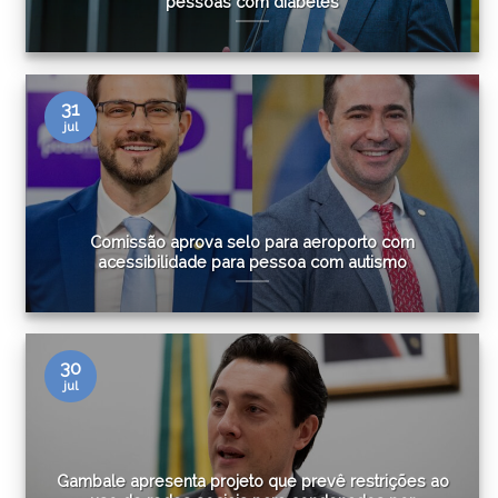
pessoas com diabetes
31
jul
Comissão aprova selo para aeroporto com
acessibilidade para pessoa com autismo
30
jul
Gambale apresenta projeto que prevê restrições ao