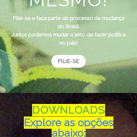
Filie-se e faça parte do processo de mudança
do Brasil.
Juntos podemos mudar o jeito de fazer política
no país!
FILIE-SE
DOWNLOADS
Explore as opções
abaixo: