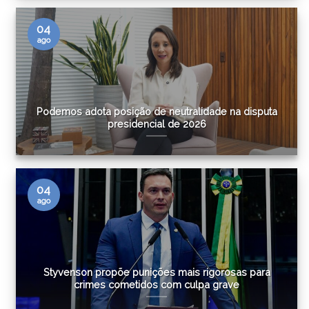
04
ago
Podemos adota posição de neutralidade na disputa
presidencial de 2026
04
ago
Styvenson propõe punições mais rigorosas para
crimes cometidos com culpa grave