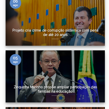
06
ago
Projeto cria crime de corrupção sistêmica com pena
de até 20 anos
05
ago
Zequinha Marinho propõe ampliar participação das
famílias na educação